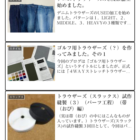
始めました。
デニムトラウザーズのUSED加工を始め
ました。パターンは１．LIGHT、２．
MIDDLE、３．HEAVYの３種類です。
まずは加工なしです。＜加工なし＞こち
らからUSED加工のサンプルになりま
す。＜USED加工１ LIGHT＞イメージ
としては...
ゴルフ用トラウザーズ（？）を作
スタイル
ってみました。その１
今回のブログは「ゴルフ用トラウザー
ズ」というタイトルにしましたが、正式
には「４ＷＡＹストレッチトラウザー
ズ」と言った方がいいかもしれません。
機能性素材を使ってCALSA（カルサ）の
トラウザーズを作ってみようということ
で、まずは生地探しから始...
トラウザーズ（スラックス）試作
スラックス
縫製（３）（パーツ工程）（帯
（おび）編）
（実は帯（おび）の中にはこんなものが
入っています。）トラウザーズ(スラック
ス)の試作縫製３回目として、今回はパー
ツ工程の中の帯（おび）作りの工程につ
いて説明していきたいと思います。ま