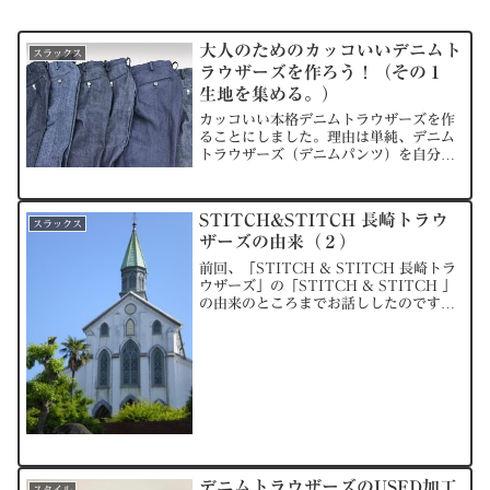
大人のためのカッコいいデニムト
スラックス
ラウザーズを作ろう！（その１
生地を集める。）
カッコいい本格デニムトラウザーズを作
ることにしました。理由は単純、デニム
トラウザーズ（デニムパンツ）を自分で
穿きたいから。もともとジーンズも好き
で休日にはよく穿いていたのですが、
CALSAを立ち上げてからは休日でも自社
STITCH&STITCH 長崎トラウ
もしくは自身で作ったト...
スラックス
ザーズの由来（２）
前回、「STITCH & STITCH 長崎トラ
ウザーズ」の「STITCH & STITCH 」
の由来のところまでお話ししたのです
が、今回は、「長崎トラウザーズ」の部
分についてお話していこうと思います。
なぜ、「長崎トラウザーズ」という名前
に...
デニムトラウザーズのUSED加工
スタイル