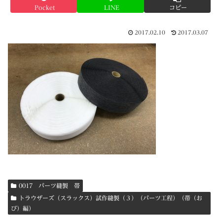
Pocket
LINE
コピー
2017.02.10
2017.03.07
0017 パーツ縫製 帯
トラウザーズ（スラックス）試作縫製（３）（パーツ工程）（帯（お
び）編）