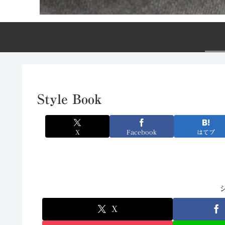
Style Book
X
Facebook
はてブ
X