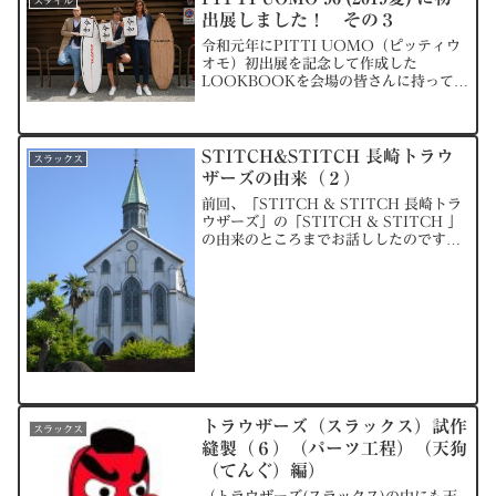
スタイル
出展しました！ その３
令和元年にPITTI UOMO（ピッティウ
オモ）初出展を記念して作成した
LOOKBOOKを会場の皆さんに持ってい
ただきました。今回はそちらの写真と会
場でのスナップショットをご紹介しま
す。ここからは会場内のスナップショッ
トです。
STITCH&STITCH 長崎トラウ
スラックス
ザーズの由来（２）
前回、「STITCH & STITCH 長崎トラ
ウザーズ」の「STITCH & STITCH 」
の由来のところまでお話ししたのです
が、今回は、「長崎トラウザーズ」の部
分についてお話していこうと思います。
なぜ、「長崎トラウザーズ」という名前
に...
トラウザーズ（スラックス）試作
スラックス
縫製（６）（パーツ工程）（天狗
（てんぐ）編）