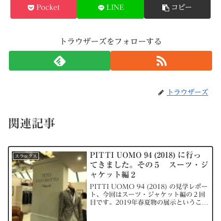
Pocket
LINE
コピー
トラウザーズをフォローする
トラウザーズ
関連記事
PITTI UOMO 94 (2018) に行っ
スラックス
てきました。その５ スーツ・ジ
ャケット編２
PITTI UOMO 94 (2018) の見学レポー
ト、今回はスーツ・ジャケット編の２回
目です。2019年春夏物の展示ということ
で、明るめで軽やかな素材を使ったもの
が多く感じました。柄も小さめのチェッ