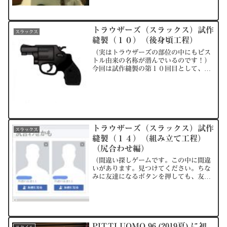
ク柄と無地の原色に近いカラーが多く、
ス...
トラウザーズ（スラックス）試作
スラックス
縫製（１０）（後身頃工程）
（実はトラウザーズの部位の中にもピス
トル由来の名称が潜んでいるのです！）
今回は試作縫製の第１０回目として、後
身頃（うしろみごろ）工程について、お
話ししていきます。前身頃（まえみご
ろ）工程でもお話ししましたが、後身頃
（うしろみごろ）工程も「ト...
トラウザーズ（スラックス）試作
スラックス
縫製（１４）（組み立て工程）
（尻合わせ編）
（間違い探しゲームです。この中に間違
いがあります。見つけてください。ちな
みに友達になるボタンを押しても、友達
にはなれません。）今回は試作縫製の１
４回目として、組み立て工程の尻合わせ
工程について説明していきます。「尻合
わせ」と聞くと、尻相撲み...
PITTI UOMO 96 (2019夏) に初