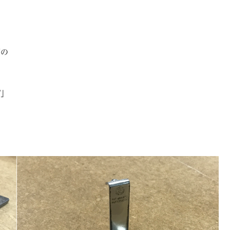
下の
プ」