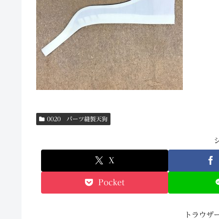
0020 パーツ縫製天狗
X
Pocket
トラウザ