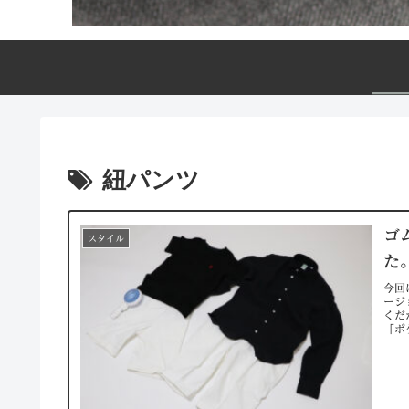
紐パンツ
ゴ
スタイル
た
今回
ージ
くだ
「ポ