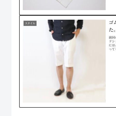
ゴ
スタイル
た
前回
ドシ
には
って