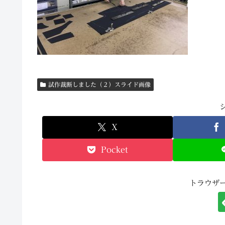
試作裁断しました（２）スライド画像
X
Pocket
トラウザ