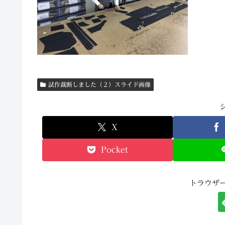
試作裁断しました（２）スライド画像
X
Pocket
トラウザ